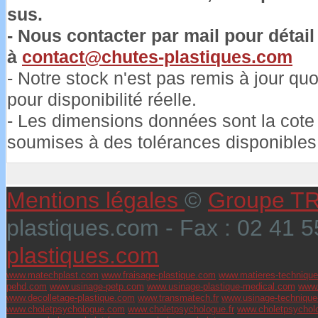
sus.
- Nous contacter par mail pour détail 
à
contact@chutes-plastiques.com
- Notre stock n'est pas remis à jour q
pour disponibilité réelle.
- Les dimensions données sont la cote 
soumises à des tolérances disponible
Mentions légales
©
Groupe 
plastiques.com - Fax : 02 41 
plastiques.com
www.matechplast.com
www.fraisage-plastique.com
www.matieres-technique
pehd.com
www.usinage-petp.com
www.usinage-plastique-medical.com
www.
www.decolletage-plastique.com
www.transmatech.fr
www.usinage-techniqu
www.choletpsychologue.com
www.choletpsychologue.fr
www.choletpsychol