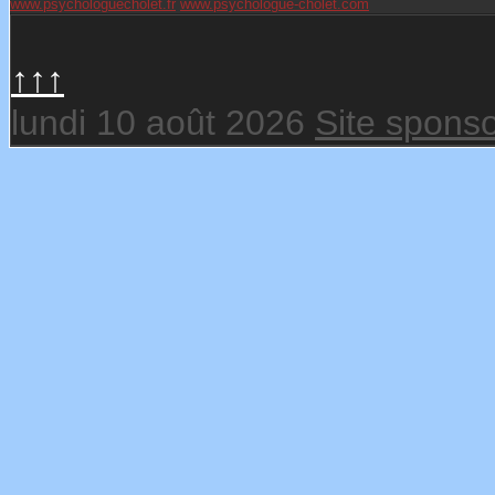
www.psychologuecholet.fr
www.psychologue-cholet.com
↑↑↑
lundi 10 août 2026
Site sponso