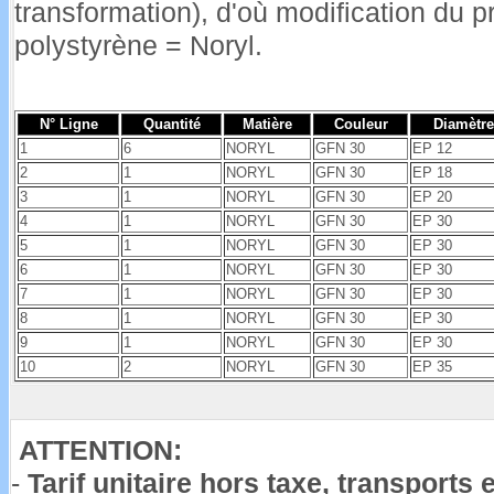
transformation), d'où modification du p
polystyrène = Noryl.
N° Ligne
Quantité
Matière
Couleur
Diamètre
1
6
NORYL
GFN 30
EP 12
2
1
NORYL
GFN 30
EP 18
3
1
NORYL
GFN 30
EP 20
4
1
NORYL
GFN 30
EP 30
5
1
NORYL
GFN 30
EP 30
6
1
NORYL
GFN 30
EP 30
7
1
NORYL
GFN 30
EP 30
8
1
NORYL
GFN 30
EP 30
9
1
NORYL
GFN 30
EP 30
10
2
NORYL
GFN 30
EP 35
ATTENTION:
-
Tarif unitaire hors taxe, transports e