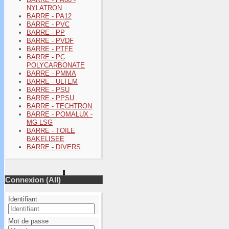
NYLATRON
BARRE - PA12
BARRE - PVC
BARRE - PP
BARRE - PVDF
BARRE - PTFE
BARRE - PC
POLYCARBONATE
BARRE - PMMA
BARRE - ULTEM
BARRE - PSU
BARRE - PPSU
BARRE - TECHTRON
BARRE - POMALUX -
MG LSG
BARRE - TOILE
BAKELISEE
BARRE - DIVERS
Connexion (All)
Identifiant
Mot de passe